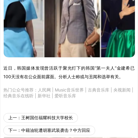
近日，韩国媒体发现曾活跃于聚光灯下的韩国“第一夫人”金建希已
100天没有在公众面前露面。分析人士称或与丑闻和选举有关。
热门公众号推荐：
人民网
|
Music音乐世界
|
古典音乐库
|
央视新闻
|
经典音乐在线听
|
新华社
|
爱听音乐库
上一：
王树国任福耀科技大学校长
下一：
中籍油轮遭胡塞武装袭击？中方回应