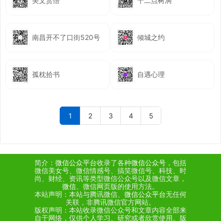
美文赏悟
十二点树洞
南昌开不了口街520号
倾城之约
孤枕拾书
自遇心理
1
2
3
4
5
简介：
微信公众平台
收录了各种
微信公众号
，包括
微信美女号、微信情感号、搞笑微信号、科技、时
尚、财经、资讯等类型微信公众号以及微信文章，
微信
、微信网页版的使用方法。
本站声明：本站与腾讯微信、
微信公众平台
无任何
关联，非腾讯微信官方网站。
版权声明：本站收录微信公众号和文章内容全部来
自于网络，仅供个人学习、研究或者欣赏使用。版