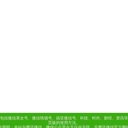
包括微信美女号、微信情感号、搞笑微信号、科技、时尚、财经、资讯等
页版的使用方法。
站声明：本站与腾讯微信、
微信公众平台
无任何关联，非腾讯微信官方网