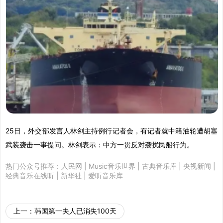
25日，外交部发言人林剑主持例行记者会，有记者就中籍油轮遭胡塞
武装袭击一事提问。林剑表示：中方一贯反对袭扰民船行为。
热门公众号推荐：
人民网
|
Music音乐世界
|
古典音乐库
|
央视新闻
|
经典音乐在线听
|
新华社
|
爱听音乐库
上一：
韩国第一夫人已消失100天