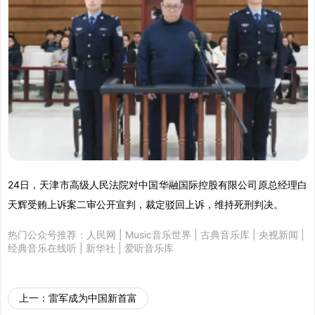
24日，天津市高级人民法院对中国华融国际控股有限公司原总经理白
天辉受贿上诉案二审公开宣判，裁定驳回上诉，维持死刑判决。
热门公众号推荐：
人民网
|
Music音乐世界
|
古典音乐库
|
央视新闻
|
经典音乐在线听
|
新华社
|
爱听音乐库
上一：
雷军成为中国新首富