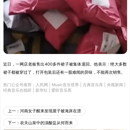
近日，一网店老板售出400多件裙子被集体退回。他表示：绝大多数
裙子都被穿过了，打开包装后还有一股难闻的异味，不能再次销售。
热门公众号推荐：
人民网
|
Music音乐世界
|
古典音乐库
|
央视新闻
|
经典音乐在线听
|
新华社
|
爱听音乐库
上一：
河南女子醒来发现屋子被淹床在漂
下一：
农夫山泉中的溴酸盐从何而来