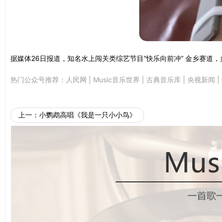
据媒体26日报道，知名水上闯关类综艺节目“快乐向前冲” 金乡赛道
热门公众号推荐：
人民网
|
Music音乐世界
|
古典音乐库
|
央视新闻
|
上一：
小鹦鹉高唱《我是一只小小鸟》