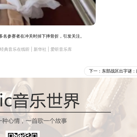
，多名参赛者在冲关时掉下摔骨折，引发关注。
经典音乐在线听
|
新华社
|
爱听音乐库
下一：
东部战区出字谜：