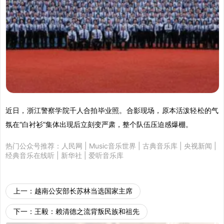
近日，浙江警察学院千人合拍毕业照。合影现场，原本活泼轻松的气
氛在“白衬衫”集体出现后立刻变严肃，整个队伍压迫感爆棚。
热门公众号推荐：
人民网
|
Music音乐世界
|
古典音乐库
|
央视新闻
|
经典音乐在线听
|
新华社
|
爱听音乐库
上一：
越南公安部长苏林当选国家主席
下一：
王毅：赖清德之流背叛民族和祖先