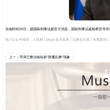
当地时间20日，据国际刑事法庭官方消息，国际刑事法庭检察官寻求
热门公众号推荐：
人民网
|
Music音乐世界
|
古典音乐库
|
央视新闻
|
上一：
菏泽已整治南站前“群魔乱舞”现象