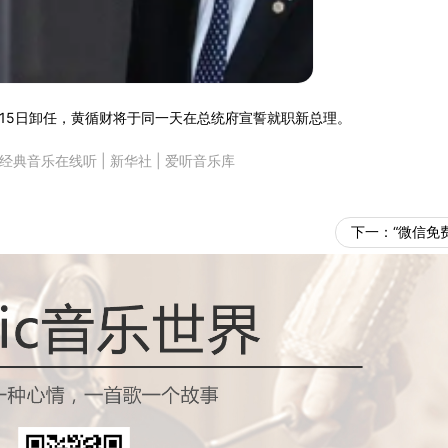
月15日卸任，黄循财将于同一天在总统府宣誓就职新总理。
经典音乐在线听
|
新华社
|
爱听音乐库
下一：
“微信免