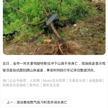
近日，金华一对夫妻驾驶特斯拉冲下山路不幸身亡，现场痕迹显示驾
驶员疑似试图刮蹭山体减速，事发时间段行车记录仪数据消失。
热门公众号推荐：
人民网
|
Music音乐世界
|
古典音乐库
|
央视新闻
|
经典音乐在线听
|
新华社
|
爱听音乐库
上一：
游泳教练憋气练习时意外溺水身亡