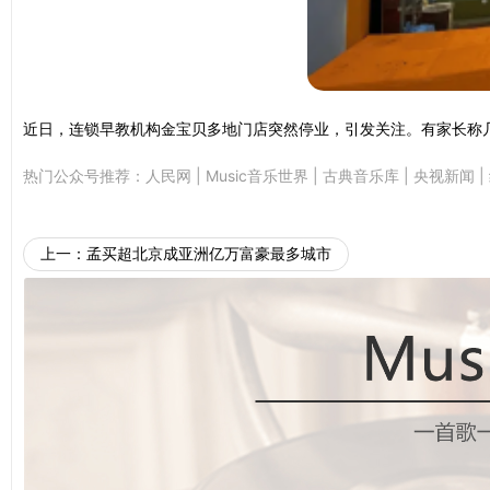
近日，连锁早教机构金宝贝多地门店突然停业，引发关注。有家长称几
热门公众号推荐：
人民网
|
Music音乐世界
|
古典音乐库
|
央视新闻
|
上一：
孟买超北京成亚洲亿万富豪最多城市