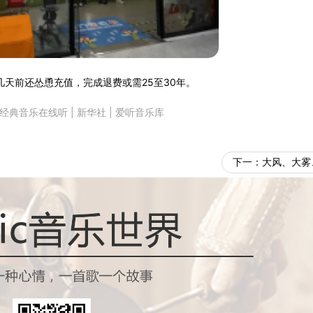
天前还怂恿充值，完成退费或需25至30年。
经典音乐在线听
|
新华社
|
爱听音乐库
下一：
大风、大雾