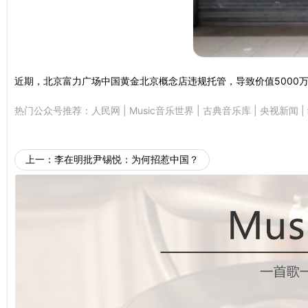
近期，北京富力广场中国黄金北京概念店违规托管，导致价值5000
热门公众号推荐：
人民网
|
Music音乐世界
|
古典音乐库
|
央视新闻
|
上一：
李在明批尹锡悦：为何招惹中国？