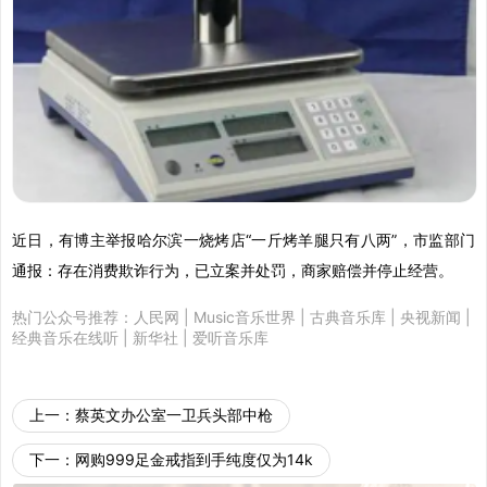
近日，有博主举报哈尔滨一烧烤店“一斤烤羊腿只有八两”，市监部门
通报：存在消费欺诈行为，已立案并处罚，商家赔偿并停止经营。
热门公众号推荐：
人民网
|
Music音乐世界
|
古典音乐库
|
央视新闻
|
经典音乐在线听
|
新华社
|
爱听音乐库
上一：
蔡英文办公室一卫兵头部中枪
下一：
网购999足金戒指到手纯度仅为14k