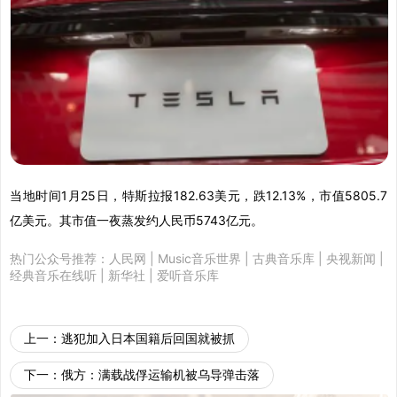
当地时间1月25日，特斯拉报182.63美元，跌12.13%，市值5805.7
亿美元。其市值一夜蒸发约人民币5743亿元。
热门公众号推荐：
人民网
|
Music音乐世界
|
古典音乐库
|
央视新闻
|
经典音乐在线听
|
新华社
|
爱听音乐库
上一：
逃犯加入日本国籍后回国就被抓
下一：
俄方：满载战俘运输机被乌导弹击落