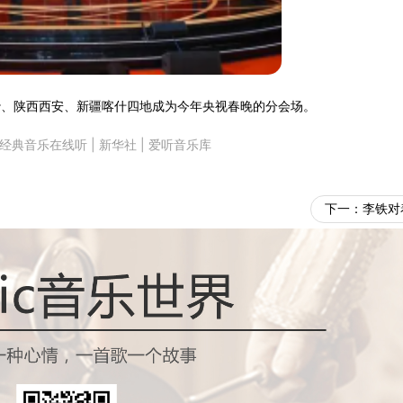
长沙、陕西西安、新疆喀什四地成为今年央视春晚的分会场。
经典音乐在线听
|
新华社
|
爱听音乐库
下一：
李铁对