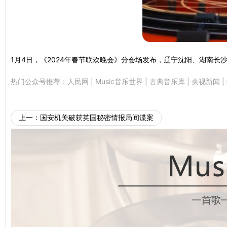
1月4日，《2024年春节联欢晚会》分会场发布，辽宁沈阳、湖南
热门公众号推荐：
人民网
|
Music音乐世界
|
古典音乐库
|
央视新闻
|
上一：
国安机关破获英国秘密情报局间谍案