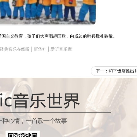
受爱国主义教育，孩子们大声唱起国歌，向戍边的哨兵敬礼致敬。
经典音乐在线听
|
新华社
|
爱听音乐库
下一：
和平饭店推出1