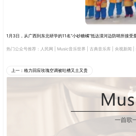
1月3日，从广西到东北研学的11名“小砂糖橘”抵达漠河边防哨所接
热门公众号推荐：
人民网
|
Music音乐世界
|
古典音乐库
|
央视新闻
|
上一：
格力回应玫瑰空调被吐槽又土又贵