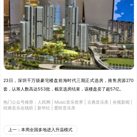
23日，深圳千万级豪宅楼盘前海时代三期正式选房，推售房源270
套，认筹人数高达553批，截至选房结束，该楼盘卖了超57亿。
热门公众号推荐：
人民网
|
Music音乐世界
|
古典音乐库
|
央视新闻
|
经典音乐在线听
|
新华社
|
爱听音乐库
上一：
本周全国多地进入升温模式