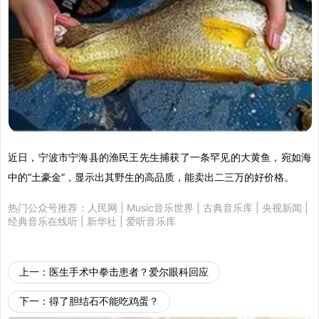
近日，宁波市宁海县的渔民王先生捕获了一条罕见的大黄鱼，宛如海
中的“土豪金”，显示出其野生的高品质，能卖出二三万的好价格。
热门公众号推荐：
人民网
|
Music音乐世界
|
古典音乐库
|
央视新闻
|
经典音乐在线听
|
新华社
|
爱听音乐库
上一：
医生手术中拳击患者？爱尔眼科回应
下一：
得了胆结石不能吃鸡蛋？