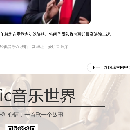
24年总统选举党内初选资格。特朗普团队将向联邦最高法院上诉。
经典音乐在线听
|
新华社
|
爱听音乐库
下一：
泰国瑞幸向中