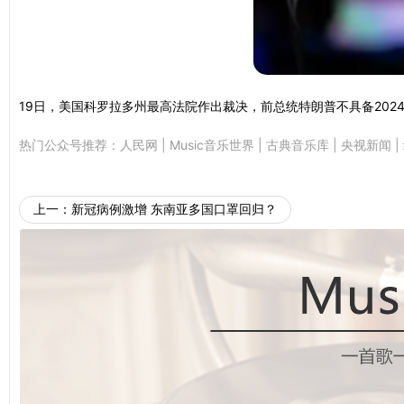
19日，美国科罗拉多州最高法院作出裁决，前总统特朗普不具备20
热门公众号推荐：
人民网
|
Music音乐世界
|
古典音乐库
|
央视新闻
|
上一：
新冠病例激增 东南亚多国口罩回归？