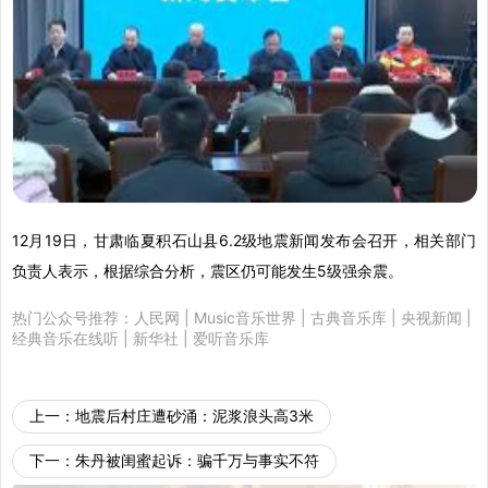
12月19日，甘肃临夏积石山县6.2级地震新闻发布会召开，相关部门
负责人表示，根据综合分析，震区仍可能发生5级强余震。
热门公众号推荐：
人民网
|
Music音乐世界
|
古典音乐库
|
央视新闻
|
经典音乐在线听
|
新华社
|
爱听音乐库
上一：
地震后村庄遭砂涌：泥浆浪头高3米
下一：
朱丹被闺蜜起诉：骗千万与事实不符