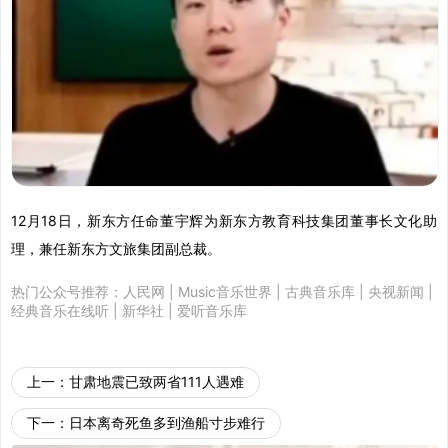
12月18日，新东方任命董宇辉为新东方教育科技集团董事长文化助
理，兼任新东方文旅集团副总裁。
热门公众号推荐：
人民网
|
Music音乐世界
|
古典音乐库
|
央视新闻
|
经典音乐在线听
|
新华社
|
爱听音乐库
上一：
甘肃地震已致两省111人遇难
下一：
日本离奇死鱼多到渔船寸步难行