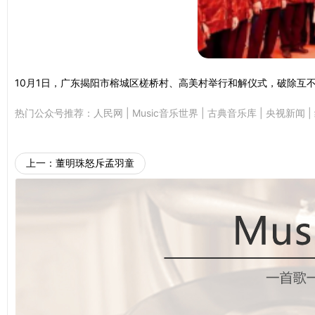
10月1日，广东揭阳市榕城区槎桥村、高美村举行和解仪式，破除互
热门公众号推荐：
人民网
|
Music音乐世界
|
古典音乐库
|
央视新闻
|
上一：
董明珠怒斥孟羽童