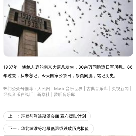
1937年，惨绝人寰的南京大屠杀发生，30余万同胞遭日军屠戮。86
年过去，从未忘记。今天国家公祭日，祭奠同胞，铭记历史。
热门公众号推荐：
人民网
|
Music音乐世界
|
古典音乐库
|
央视新闻
|
经典音乐在线听
|
新华社
|
爱听音乐库
上一：
拜登与泽连斯基会面 宣布援助计划
下一：
华北黄淮等地最低温或跌破历史极值